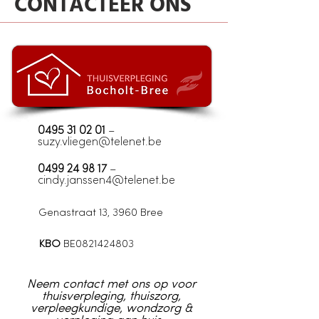
CONTACTEER ONS
0495 31 02 01
–
suzy.vliegen@telenet.be
0499 24 98 17
–
cindy.janssen4@telenet.be
Genastraat 13, 3960 Bree
KBO
BE0821424803
Neem contact met ons op voor
thuisverpleging, thuiszorg,
verpleegkundige, wondzorg​ &