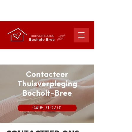
suzy.vliegen@telenet.be
cindy.janssen4@telenet.be
Contacteer
Thuisverpleging
Bocholt-Bree
0495 31 02 01