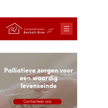
suzy.vliegen@telenet.be
cindy.janssen4@telenet.be
Palliatieve zorgen voor
een waardig
levenseinde
Contacteer ons