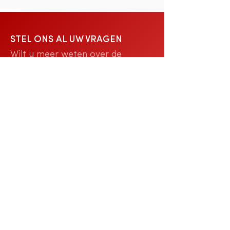
STEL ONS AL UW VRAGEN
Wilt u meer weten over de
mogelijkheden voor palliatieve
zorgen door Thuisverpleging
Bocholt-Bree? Dan staan we u
graag te woord. Stel ons gerust
alle vragen met betrekking tot de
palliatieve zorgen die we kunnen
aanbieden. We beantwoorden ze
met veel zorg en staan garant
voor een waardige begeleiding bij
het laatste levenstraject van de
patiënt in kwestie.
0495 31 02 01
Contacteer ons