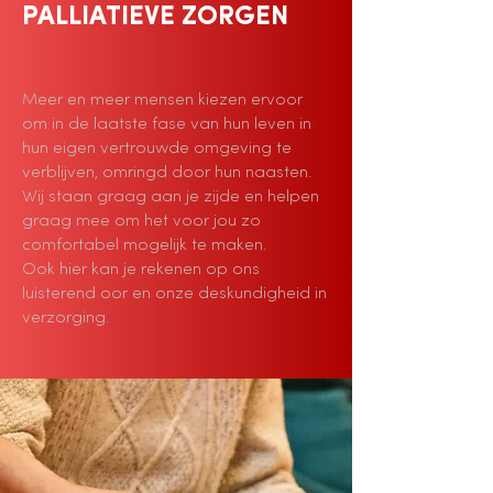
PALLIATIEVE ZORGEN
Meer en meer mensen kiezen ervoor
om in de laatste fase van hun leven in
hun eigen vertrouwde omgeving te
verblijven, omringd door hun naasten.
Wij staan graag aan je zijde en helpen
graag mee om het voor jou zo
comfortabel mogelijk te maken.
Ook hier kan je rekenen op ons
luisterend oor en onze deskundigheid in
verzorging.