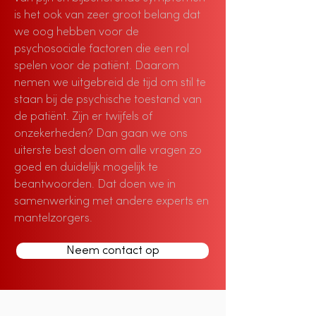
is het ook van zeer groot belang dat
we oog hebben voor de
psychosociale factoren die een rol
spelen voor de patiënt. Daarom
nemen we uitgebreid de tijd om stil te
staan bij de psychische toestand van
de patiënt. Zijn er twijfels of
onzekerheden? Dan gaan we ons
uiterste best doen om alle vragen zo
goed en duidelijk mogelijk te
beantwoorden. Dat doen we in
samenwerking met andere experts en
mantelzorgers.
Neem contact op